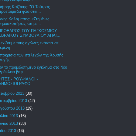
μήτρης Καζάκης: "Ο Τσίπρας
προετοιμάζει φασιστικ...
ννης Καλαμίτσης: «Στημένες
δημοσκοπήσεις και με...
ΠΡΟΕΔΡΟΣ ΤΟΥ ΠΑΓΚΟΣΜΙΟΥ
ΕΒΡΑΪΚΟΥ ΣΥΜΒΟΥΛΙΟΥ ΑΠΑΙ...
εχίζουμε τους αγώνες ενάντια σε
τεμένη
υποκρισία των στελεχών της Χρυσής
Αυγής
αν το προμελετημένο έγκλημα στο Νέο
Ηράκλειο βαφ...
ΗΤΕΣ - ΡΟΥΦΙΑΝΟΙ -
ΔΗΜΟΣΙΟΓΡΑΦΟΙ
τωβρίου 2013
(30)
πτεμβρίου 2013
(42)
γούστου 2013
(19)
υλίου 2013
(16)
υνίου 2013
(33)
ΐου 2013
(14)