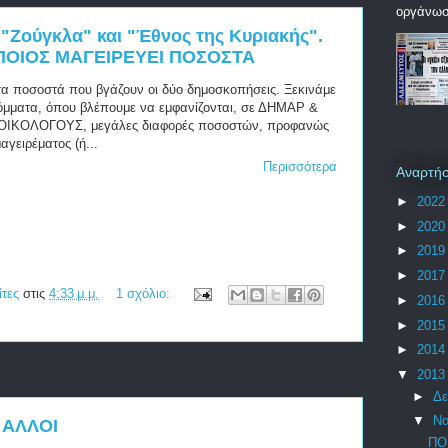
οργάνωση
"Ζούγκλα" και "Έθνος της Κυριακής".
ΠΟΙΟΣ ΜΑΓΕΙΡΕΥΕΙ ΠΟΣΟΣΤΑ
τα ποσοστά που βγάζουν οι δύο δημοσκοπήσεις. Ξεκινάμε
κόμματα, όπου βλέπουμε να εμφανίζονται, σε ΔΗΜΑΡ &
ΙΚΟΛΟΓΟΥΣ, μεγάλες διαφορές ποσοστών, προφανώς
γειρέματος (ή...
Περισσότερα
Αναρτήσ
►
202
►
202
►
201
►
201
ίτες
στις
4:33 μ.μ.
1 σχόλιο:
►
201
►
201
►
201
▼
201
►
Δε
▼
Νο
 ΑΛΛΟΙ
ΠΟ