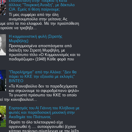
επανάσταση στην Τουρκία ή κατά
άλλους "Τουρκική Άνοιξη", με δάκτυλο
CIA. Εμείς τί θέση παίρνουμε;
Τί μας συμφέρει από την όλη
αναμπουμπούλα στην γείτονα; Ας
ουμε από τα πιο ελαφρυά. Με την προϋπόθεση
πορούσε να τραβήξε...
Η κομμουνιστική φυλή (Στρατής
Μυριβήλης)
Προσαρμοσμένα αποσπάσματα από
διάλεξη του Στρατή Μυριβήλη, με
πρωτότυπο τίτλο «Ο Κομμουνισμός και το
παιδομάζωμα» (1948) Κάθε φορά που
"Παραλήρημα" από την Αλέκα: "Δεν θα
πάρει το ΚΚΕ την εξουσία με εκλογές"
ΒΙΝΤΕΟ
«Το Κοινοβούλιο δεν το παραδεχόμαστε
και σηκώνουμε το σφυροδρέπανο ψηλά»
Το γνωστό πρόσωπο του ΚΚΕ το οποίο
εί την κοινοβουλευτ...
Εορτασμός του Αϊ Γιάννη του Κλήδονα με
φωτιές και παραδοσιακή μουσική στην
Ακαδημία του Πλάτωνος
Παρότι το όλο τελετουργικό είχε
οργανωθεί ή .... αυτοοργανωθεί (έχουν
κάποιο περίεργο σύμπλεγμα με την λέξη