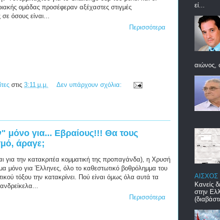
εί...
πριακής ομάδας προσέφεραν αξέχαστες στιγμές
σε όσους είναι...
Περισσότερα
αιώνος, 
ίτες
στις
3:11 μ.μ.
Δεν υπάρχουν σχόλια:
μόνο για... Εβραίους!!! Θα τους
σμό, άραγε;
αι για την κατακριτέα κομματική της προπαγάνδα), η Χρυσή
ίμα μόνο για Έλληνες, όλο το καθεστωτικό βοθρόλημμα του
ΑΙΣΧΟΣ
ικού τόξου την κατακρίνει. Πού είναι όμως όλα αυτά τα
Κανείς δ
ανδρείκελα...
στην Ελλ
Περισσότερα
(διαβάστ