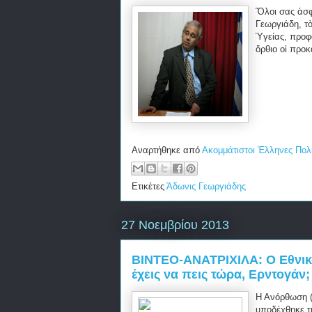
Ὅλοι σας ἀσφ
Γεωργιάδη, τ
Ὑγείας, προφ
ὄρθιο οἱ προκ
Αναρτήθηκε από
Ακομμάτιστοι Έλληνες Πολ
Ετικέτες
Άδωνις Γεωργιάδης
27 Νοεμβρίου 2013
ΒΙΝΤΕΟ-ΑΝΑΤΡΙΧΙΛΑ: Ο Εθνικό
έχεις να πεις τώρα, Ερντογάν;
Η Ανόρθωση (
υποδέχθηκε τη