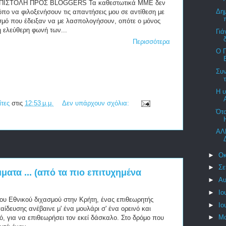
ΕΠΙΣΤΟΛΗ ΠΡΟΣ BLOGGERS Τα καθεστωτικά ΜΜΕ δεν
Δη
όπο να φιλοξενήσουν τις απαντήσεις μου σε αντίθεση με
σμό που έδειξαν να με λασπολογήσουν, οπότε ο μόνος
η ελεύθερη φωνή των...
Γιά
Περισσότερα
Ο 
Συν
Η 
ίτες
στις
12:53 μ.μ.
Δεν υπάρχουν σχόλια:
Ότ
ΑΛ
►
Οκ
►
Σε
μματα ... (από τα πιο επιτυχημένα
►
Αυ
►
Ιο
του Εθνικού διχασμού στην Κρήτη, ένας επιθεωρητής
►
Ιο
αίδευσης ανέβαινε μ' ένα μουλάρι σ' ένα ορεινό και
►
Μα
ό, για να επιθεωρήσει τον εκεί δάσκαλο. Στο δρόμο που