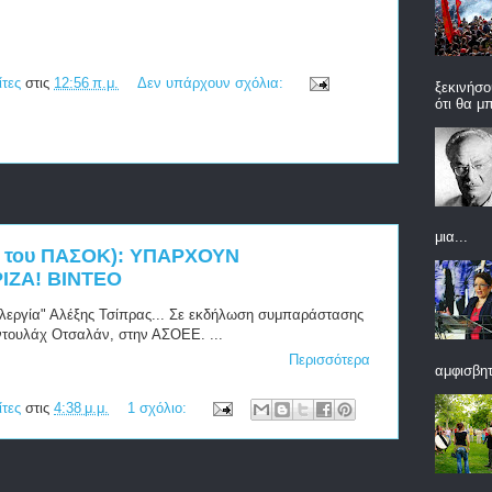
ίτες
στις
12:56 π.μ.
Δεν υπάρχουν σχόλια:
ξεκινήσ
ότι θα μ
μια...
 του ΠΑΣΟΚ): ΥΠΑΡΧΟΥΝ
ΙΖΑ! ΒΙΝΤΕΟ
λλεργία" Αλέξης Τσίπρας... Σε εκδήλωση συμπαράστασης
τουλάχ Οτσαλάν, στην ΑΣΟΕΕ. ...
Περισσότερα
αμφισβητ
ίτες
στις
4:38 μ.μ.
1 σχόλιο: