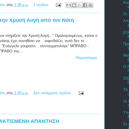
Και
ίτες
στις
1:36 μ.μ.
1 σχόλιο:
Οι 
ην Χρυσή Αυγή από τον Νότη
ΛΑ
[Ο
να στηρίξετε την Χρυσή Αυγή..." Ομολογουμένως, καίτοι ο
άκης έχει συνηθίσει να... αιφνιδιάζει, αυτό δεν το
Πρό
.! "Ευάγγελε γουρούνι... συνταγματολόγε" ΜΠΡΑΒΟ -
ΡΑΒΟ του,...
Μα
Περισσότερα
Ο 
ΣΙ
ΤΑ
ίτες
στις
1:30 μ.μ.
Δεν υπάρχουν σχόλια:
Οι 
Υπο
ΝΑΚΤΙΣΜΕΝΗ ΑΠΑΝΤΗΣΗ
Σε 