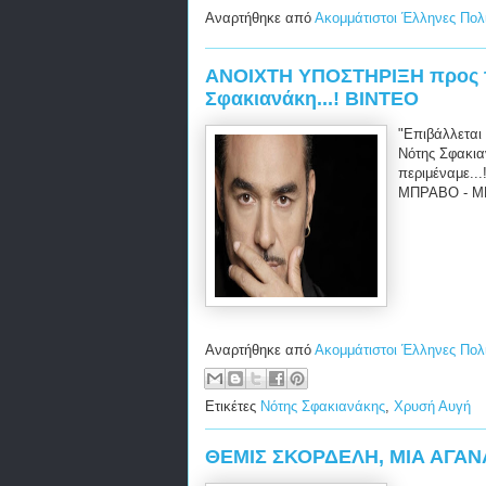
Αναρτήθηκε από
Ακομμάτιστοι Έλληνες Πολ
ΑΝΟΙΧΤΗ ΥΠΟΣΤΗΡΙΞΗ προς τ
Σφακιανάκη...! ΒΙΝΤΕΟ
"Επιβάλλεται 
Νότης Σφακιαν
περιμέναμε..
ΜΠΡΑΒΟ - ΜΠ
Αναρτήθηκε από
Ακομμάτιστοι Έλληνες Πολ
Ετικέτες
Νότης Σφακιανάκης
,
Χρυσή Αυγή
ΘΕΜΙΣ ΣΚΟΡΔΕΛΗ, ΜΙΑ ΑΓΑ