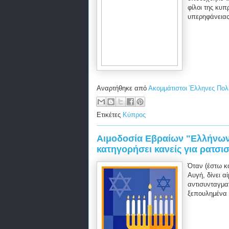
φίλοι της κυ
υπερηφάνειας 
Αναρτήθηκε από
Ακομμάτιστοι Έλληνες Πολ
Ετικέτες
Κύπρος
Αιμοδοσία Εβραίων "Ελλήνων" 
κατηγορήσει κανείς για ρατσι
Όταν (έστω κ
Αυγή, δίνει α
αντισυνταγματ
ξεπουλημένα 