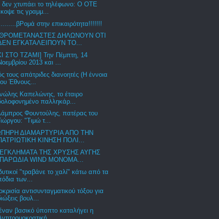
 δεν χτυπάει το τηλέφωνο: Ο ΟΤΕ
έκοψε τις γραμμ...
.........βΡομά στην επικαιρότητα!!!!!!!
ΘΡΟΜΕΤΑΝΑΣΤΕΣ ΔΗΛΩΝΟΥΝ ΟΤΙ
ΔΕΝ ΕΓΚΑΤΑΛΕΙΠΟΥΝ ΤΟ...
ΧΙ ΣΤΟ ΤΖΑΜΙ] Την Πέμπτη, 14
Νοεμβρίου 2013 και ...
ς τους απάτριδες διανοητές (Η έννοια
του Έθνους...
νώλης Καπελώνης, το έταιρο
δολοφονημένο παλληκάρ...
Λάμπρος Φουντούλης, πατέρας του
Γιώργου: "Τιμώ τ...
ΩΠΗΡΗ ΔΙΑΜΑΡΤΥΡΙΑ ΑΠΟ ΤΗΝ
ΠΑΤΡΙΩΤΙΚΗ ΚΙΝΗΣΗ ΠΟΛΙ...
 ΕΓΚΛΗΜΑΤΑ ΤΗΣ ΧΡΥΣΗΣ ΑΥΓΗΣ
(ΠΑΡΩΔΙΑ WIND ΜΟΝΟΜΑ...
δυτικοί "τραβάνε το χαλί" κάτω από τα
πόδια των...
κρισία αντισυνταγματικού τόξου για
διώξεις βουλ...
έναν βασικό ύποπτο καταλήγει η
Αντιτρομοκρατική...