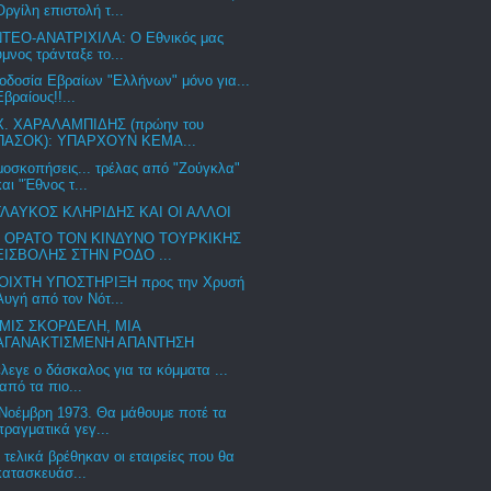
Οργίλη επιστολή τ...
ΝΤΕΟ-ΑΝΑΤΡΙΧΙΛΑ: Ο Εθνικός μας
ύμνος τράνταξε το...
οδοσία Εβραίων "Ελλήνων" μόνο για...
Εβραίους!!...
Χ. ΧΑΡΑΛΑΜΠΙΔΗΣ (πρώην του
ΠΑΣΟΚ): ΥΠΑΡΧΟΥΝ ΚΕΜΑ...
οσκοπήσεις... τρέλας από "Ζούγκλα"
και "Έθνος τ...
ΓΛΑΥΚΟΣ ΚΛΗΡΙΔΗΣ ΚΑΙ ΟΙ ΑΛΛΟΙ
 ΟΡΑΤΟ ΤΟΝ ΚΙΝΔΥΝΟ ΤΟΥΡΚΙΚΗΣ
ΕΙΣΒΟΛΗΣ ΣΤΗΝ ΡΟΔΟ ...
ΟΙΧΤΗ ΥΠΟΣΤΗΡΙΞΗ προς την Χρυσή
Αυγή από τον Νότ...
ΜΙΣ ΣΚΟΡΔΕΛΗ, ΜΙΑ
ΑΓΑΝΑΚΤΙΣΜΕΝΗ ΑΠΑΝΤΗΣΗ
έλεγε ο δάσκαλος για τα κόμματα ...
(από τα πιο...
Νοέμβρη 1973. Θα μάθουμε ποτέ τα
πραγματικά γεγ...
 τελικά βρέθηκαν οι εταιρείες που θα
κατασκευάσ...