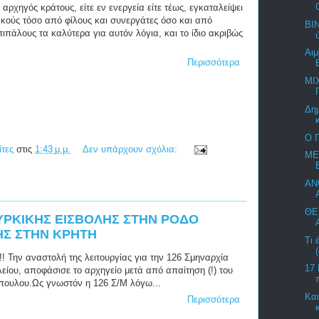
αρχηγός κράτους, είτε εν ενεργεία είτε τέως, εγκαταλείψει
ακούς τόσο από φίλους και συνεργάτες όσο και από
ΒΙ
τιπάλους τα καλύτερα για αυτόν λόγια, και το ίδιο ακριβώς
Αιμ
Περισσότερα
ΜΙ
Δημ
Ο 
ίτες
στις
1:43 μ.μ.
Δεν υπάρχουν σχόλια:
ΜΕ
ΑΝ
ΘΕ
ΥΡΚΙΚΗΣ ΕΙΣΒΟΛΗΣ ΣΤΗΝ ΡΟΔΟ
ΗΣ ΣΤΗΝ ΚΡΗΤΗ
Τι 
!! Την αναστολή της λειτουργίας για την 126 Σμηναρχία
17 
ίου, αποφάσισε το αρχηγείο μετά από απαίτηση (!) του
πουλου.Ως γνωστόν η 126 Σ/Μ λόγω...
Και
Περισσότερα