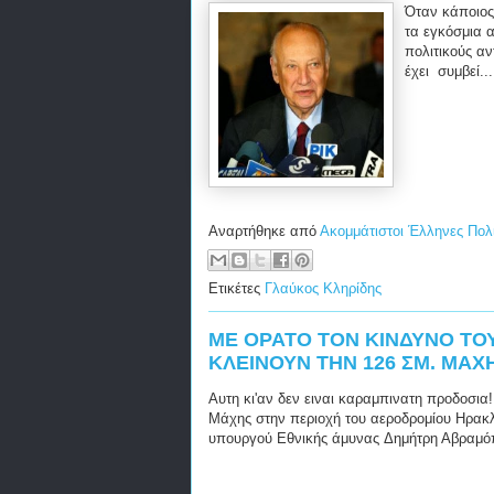
Όταν κάποιος 
τα εγκόσμια 
πολιτικούς αν
έχει συμβεί...
Αναρτήθηκε από
Ακομμάτιστοι Έλληνες Πολ
Ετικέτες
Γλαύκος Κληρίδης
ΜΕ ΟΡΑΤΟ ΤΟΝ ΚΙΝΔΥΝΟ ΤΟ
ΚΛΕΙΝΟΥΝ ΤΗΝ 126 ΣΜ. ΜΑΧ
Αυτη κι'αν δεν ειναι καραμπινατη προδοσια!
Μάχης στην περιοχή του αεροδρομίου Ηρακλε
υπουργού Εθνικής άμυνας Δημήτρη Αβραμό