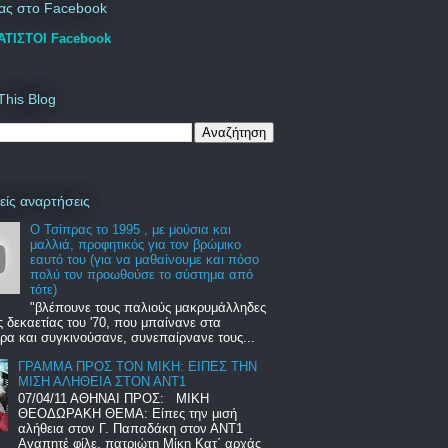
μας στο Facebook
ΤΙΣΤΟΙ Facebook
This Blog
είς αναρτήσεις
Ο Τσίπρας το 1995 , με μούσια και
μαλλιά, προφητικός για τον βρώμικο
εαυτό του (για να μαθαίνουμε και πόσο
πολύ τον προωθούσε το σύστημα από
τότε)
"βλέπουνε τους παλιούς μακρυμάλληδες
ς δεκαετίας του '70, που μπαίνανε στα
ρα και συγκινούσανε, συνεπαίρνανε τους...
ΓΡΑΜΜΑ ΠΡΟΣ ΤΟΝ ΜΙΚΗ: ΕΙΠΕΣ ΤΗΝ
ΜΙΣΗ ΑΛΗΘΕΙΑ ΣΤΟΝ ΑΝΤ1
07/04/11 ΑΘΗΝΑΙ ΠΡΟΣ: MIKH
ΘΕΟΔΩΡΑΚΗ ΘΕΜΑ: Είπες την μισή
αλήθεια στον Γ. Παπαδάκη στον ΑΝΤ1
Αγαπητέ φίλε, πατριώτη Μίκη Κατ΄ αρχάς