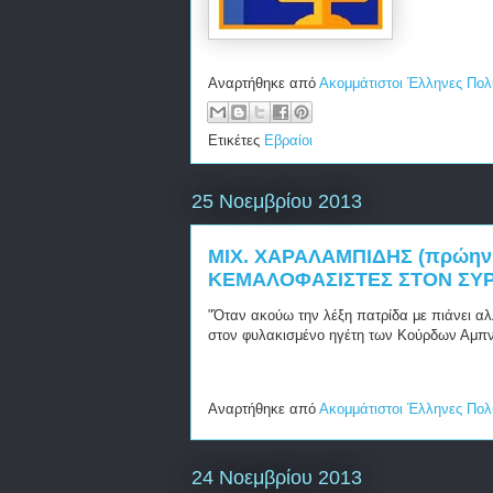
Αναρτήθηκε από
Ακομμάτιστοι Έλληνες Πολ
Ετικέτες
Εβραίοι
25 Νοεμβρίου 2013
ΜΙΧ. ΧΑΡΑΛΑΜΠΙΔΗΣ (πρώην
ΚΕΜΑΛΟΦΑΣΙΣΤΕΣ ΣΤΟΝ ΣΥΡ
"Όταν ακούω την λέξη πατρίδα με πιάνει α
στον φυλακισμένο ηγέτη των Κούρδων Αμπν
Αναρτήθηκε από
Ακομμάτιστοι Έλληνες Πολ
24 Νοεμβρίου 2013