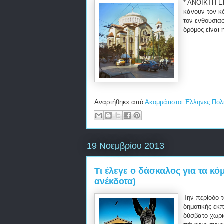
* ΑΝΟΙΚΤΗ 
κάνουν τον κ
τον ενθουσια
δρόμος είναι 
Αναρτήθηκε από
Ακομμάτιστοι Έλληνες Πολ
19 Νοεμβρίου 2013
Τι έλεγε ο δάσκαλος για τα κό
ανέκδοτα)
Την περίοδο 
δημοτικής εκπ
δύσβατο χωρι