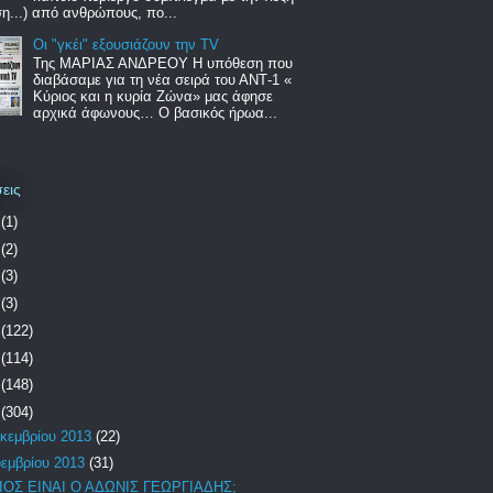
...) από ανθρώπους, πο...
Οι "γκέι" εξουσιάζουν την TV
Της ΜΑΡΙΑΣ ΑΝΔΡΕΟΥ Η υπόθεση που
διαβάσαμε για τη νέα σειρά του ΑΝΤ-1 «
Κύριος και η κυρία Ζώνα» μας άφησε
αρχικά άφωνους… Ο βασικός ήρωα...
εις
2
(1)
0
(2)
9
(3)
7
(3)
6
(122)
5
(114)
4
(148)
3
(304)
κεμβρίου 2013
(22)
εμβρίου 2013
(31)
ΙΟΣ ΕΙΝΑΙ Ο ΑΔΩΝΙΣ ΓΕΩΡΓΙΑΔΗΣ;