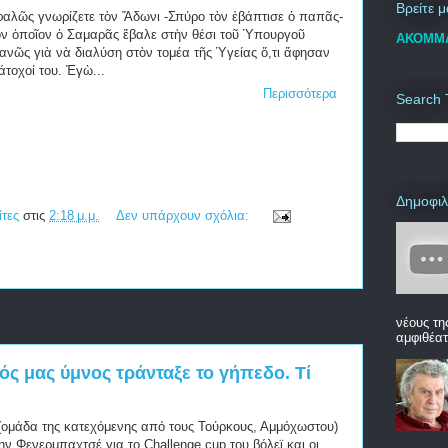
Βρείτε 
αλῶς γνωρίζετε τὸν Ἄδωνι -Σπύρο τὸν ἐβάπτισε ὁ παπᾶς-
ὸν ὁποῖον ὁ Σαμαρᾶς ἔβαλε στὴν θέσι τοῦ Ὑπουργοῦ
ΑΚΟΜΜΑ
ανῶς γιὰ νὰ διαλύση στὸν τομέα τῆς Ὑγείας ὅ,τι ἄφησαν
άτοχοί του. Ἐγὼ...
Περισσότερα
Search 
Δημοφιλ
ίτες
στις
2:18 μ.μ.
Δεν υπάρχουν σχόλια:
νέους τη
αμφιθέατ
ς μας ύμνος τράνταξε το γήπεδο. Τί
ομάδα της κατεχόμενης από τους Τούρκους, Αμμόχωστου)
ν Φενερμπαχτσέ για το Challenge cup του βόλεϊ και οι