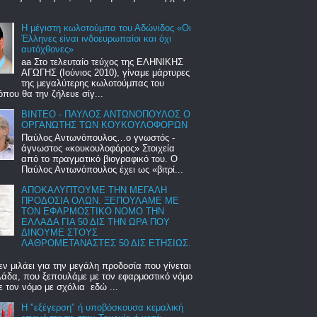
Η μέγιστη κωλοτούμπα του Αδώνιδος «Οι
Έλληνες είναι ινδοευρωπαίοι και όχι
αυτόχθονες»
aa Στο τελευταίο τεύχος της ΕΛΗΝΙΚΗΣ
ΑΓΩΓΗΣ (Ιούνιος 2010), γίναμε μάρτυρες
της μεγαλύτερης κωλοτούμπας του
όπου θα την ζήλευε σίγ...
BINTEO - ΠΑΥΛΟΣ ΑΝΤΩΝΟΠΟΥΛΟΣ Ο
ΟΡΓΑΝΩΤΗΣ ΤΩΝ ΚΟΥΚΟΥΛΟΦΟΡΩΝ
Παύλος Αντωνόπουλος…ο γνωστός -
άγνωστος «κουκουλοφόρος» Στοιχεία
από το πραγματικό βιογραφικό του. Ο
Παύλος Αντωνόπουλος έχει ως «βιτρί...
ΑΠΟΚΑΛΥΠΤΟΥΜΕ ΤΗΝ ΜΕΓΑΛΗ
ΠΡΟΔΟΣΙΑ ΟΛΩΝ. ΞΕΠΟΥΛΑΜΕ ΜΕ
ΤΟΝ ΕΦΑΡΜΟΣΤΙΚΟ ΝΟΜΟ ΤΗΝ
ΕΛΛΑΔΑ ΓΙΑ 50 ΔΙΣ ΤΗΝ ΩΡΑ ΠΟΥ
ΔΙΝΟΥΜΕ ΣΤΟΥΣ
ΛΑΘΡΟΜΕΤΑΝΑΣΤΕΣ 50 ΔΙΣ ΕΤΗΣΙΩΣ.
εν μιλάει για την μεγάλη προδοσία που γίνεται
άδα, που ξεπουλάμε με τον εφαρμοστικό νόμο
ε τον νόμο με σχόλια εδώ ...
Η "εξέγερση" ή υποβόσκουσα κεμαλική